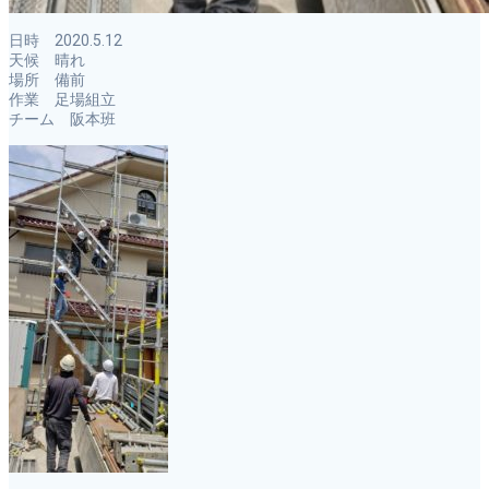
日時 2020.5.12
天候 晴れ
場所 備前
作業 足場組立
チーム 阪本班