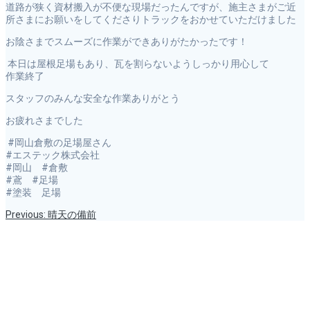
道路が狭く資材搬入が不便な現場だったんですが、施主さまがご近
所さまにお願いをしてくださりトラックをおかせていただけました
お陰さまでスムーズに作業ができありがたかったです！
本日は屋根足場もあり、瓦を割らないようしっかり用心して
作業終了
スタッフのみんな安全な作業ありがとう
お疲れさまでした
#岡山倉敷の足場屋さん
#エステック株式会社
#岡山 #倉敷
#鳶 #足場
#塗装 足場
Previous
Previous:
晴天の備前
投
post:
Next
Next:
5/14中区組立
post:
Search
稿
for:
最近の投稿
ナ
盆休みあけラッシュです