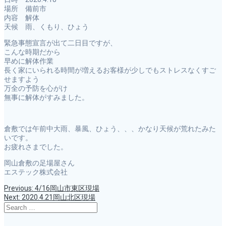
場所 備前市
内容 解体
天候 雨、くもり、ひょう
緊急事態宣言が出て二日目ですが、
こんな時期だから
早めに解体作業
長く家にいられる時間が増えるお客様が少しでもストレスなくすご
せますよう
万全の予防を心がけ
無事に解体がすみました。
倉敷では午前中大雨、暴風、ひょう、、、かなり天候が荒れたみた
いです。
お疲れさまでした。
岡山倉敷の足場屋さん
エステック株式会社
Previous
Previous:
4/16岡山市東区現場
投
post:
Next
Next:
2020.4.21岡山北区現場
post:
Search
稿
for: