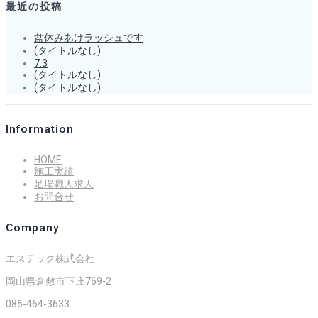
最近の投稿
ナ
盆休みあけラッシュです
(タイトルなし)
ビ
7.3
(タイトルなし)
ゲ
(タイトルなし)
ー
Information
シ
HOME
施工実績
足場職人求人
ョ
お問合せ
ン
Company
エステック株式会社
岡山県倉敷市下庄769-2
086-464-3633