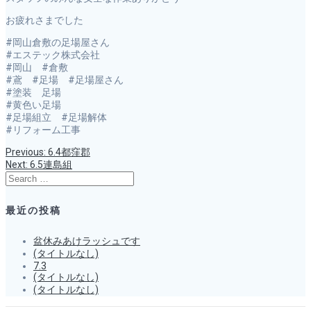
お疲れさまでした
#岡山倉敷の足場屋さん
#エステック株式会社
#岡山 #倉敷
#鳶 #足場 #足場屋さん
#塗装 足場
#黄色い足場
#足場組立 #足場解体
#リフォーム工事
Previous
Previous:
6.4都窪郡
投
post:
Next
Next:
6.5連島組
post:
Search
稿
for:
最近の投稿
ナ
盆休みあけラッシュです
(タイトルなし)
ビ
7.3
(タイトルなし)
ゲ
(タイトルなし)