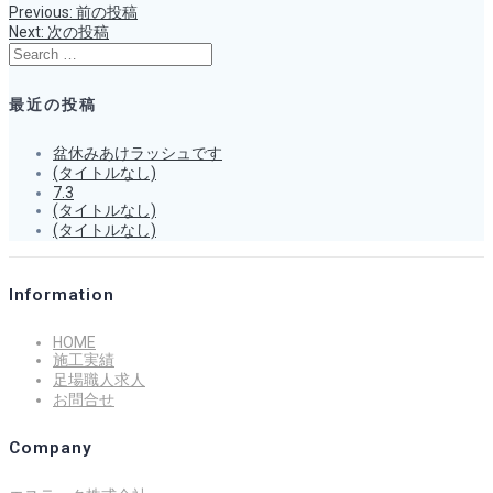
Previous
Previous:
前の投稿
投
post:
Next
Next:
次の投稿
post:
Search
稿
for:
最近の投稿
ナ
盆休みあけラッシュです
(タイトルなし)
ビ
7.3
(タイトルなし)
ゲ
(タイトルなし)
ー
Information
シ
HOME
施工実績
足場職人求人
ョ
お問合せ
ン
Company