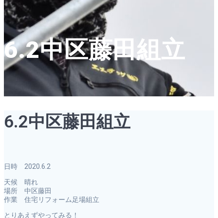
6.2中区藤田組立
6.2中区藤田組立
日時 2020.6.2
天候 晴れ
場所 中区藤田
作業 住宅リフォーム足場組立
とりあえずやってみる！